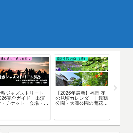
趣味を通して感じる癒し
日常生活で感じる癒し
趣味を通し
倉敷ジャズストリート
【2026年最新】福岡 花
1957
2026完全ガイド｜出演
の見頃カレンダー｜舞鶴
トジャ
者・チケット・会場・タ
公園・大濠公園の開花状
ール・ウ
イムテーブル情報
況まとめ
ーニー
イ・ブ
ー・マ
しの時