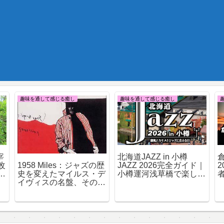
趣味を通して感じる癒し
趣味を通して感じる癒し
宰
北海道JAZZ in 小樽
1958 Miles：ジャズの歴
改
JAZZ 2026完全ガイド｜
史を変えたマイルス・デ
飛
小樽運河浅草橋で楽しむ
イヴィスの名盤、その魅
夏の無料ジャズフェス
力と時代背景を徹底解説