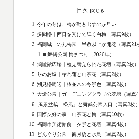
目次
今年の冬は、梅が動き出すのが早い
多聞櫓｜西日を受けて輝く白梅（写真9枚）
福岡城二の丸梅園｜半数以上が開花（写真21
■ 舞鶴公園 梅まつり（2026年）
鴻臚館広場｜植え替えられた花壇（写真2枚
冬のお堀｜枯れ蓮と山茶花（写真2枚）
潮見櫓周辺｜桜並木の冬景色（写真2枚）
大濠公園｜ガーデニングクラブの花壇（写真
風景盆栽「松風」と舞鶴公園入口（写真2枚
国際友好の森｜山茶花と梅（写真10枚）
福岡市美術館前｜夕景と花壇（写真4枚）
どんぐり公園｜観月橋と水鳥（写真2枚）