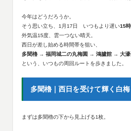
今年はどうだろうか。
そう思い立ち、1月17日 いつもより遅い
15
外気温15度、雲一つない晴天。
西日が差し始める時間帯を狙い、
多聞櫓 → 福岡城二の丸梅園 → 鴻臚館 → 大
という、いつもの周回ルートを歩きました。
多聞櫓｜西日を受けて輝く白梅
まずは多聞櫓の下から見上げる1枚。