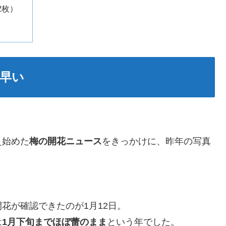
2枚）
早い
え始めた
梅の開花ニュース
をきっかけに、昨年の写真
花が確認できたのが1月12日。
は
1月下旬までほぼ蕾のまま
という年でした。