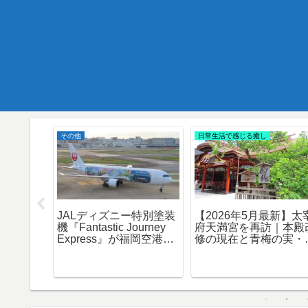
その他
日常生活で感じる癒し
JALディズニー特別塗装
【2026年5月最新】太
ズ『ロリ
機『Fantastic Journey
府天満宮を再訪｜本殿
・フォ
Express』が福岡空港に
修の現在と青梅の実・
で感じる
初就航！撮影レポートと
梅の様子を写真27枚で
熱 – ビ
最新情報
紹介
ちによる