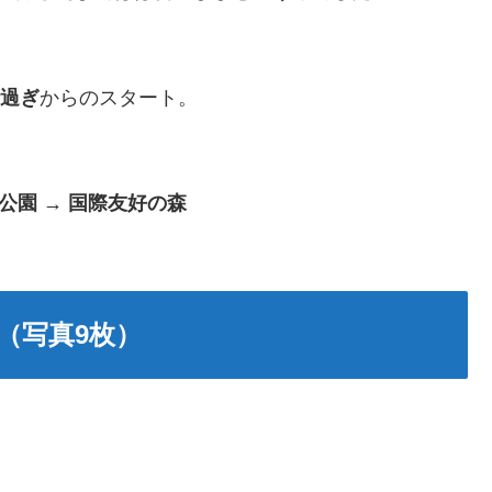
時過ぎ
からのスタート。
濠公園 → 国際友好の森
（写真9枚）