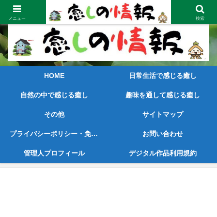
笑顔が見えてくるような内容と早めの情報をご提供
メニュー
検索
HOME
日常生活で感じる癒し
自然の中で感じる癒し
趣味を通して感じる癒し
その他
サイトマップ
プライバシーポリシー・免責事項
お問い合わせ
管理人プロフィール
デジタル作品利用規約