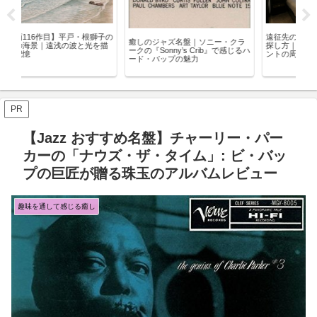
子の
遠征先のホテルが取れないときの
アー
癒しのジャズ名盤｜ソニー・クラ
描
探し方｜祭り・コンサート・イベ
Mee
ークの『Sonny’s Crib』で感じるハ
ントの周辺都市まで空室検索
説
ード・バップの魅力
を
PR
【Jazz おすすめ名盤】チャーリー・パー
カーの「ナウズ・ザ・タイム」: ビ・バッ
プの巨匠が贈る珠玉のアルバムレビュー
趣味を通して感じる癒し