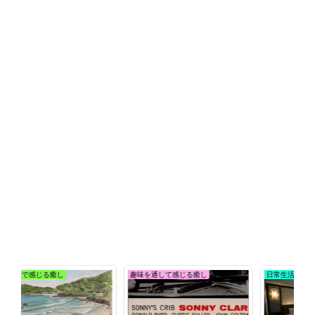
趣味を通して感じる癒し
日常生活で感じる癒し
趣