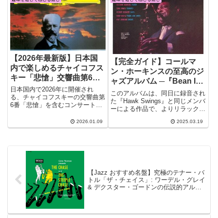
ちに影響を与え続けています。
くのジャズミュージシャンが影響
を受けました。
【2026年最新版】日本国
【完全ガイド】コールマ
内で楽しめるチャイコフス
ン・ホーキンスの至高のジ
キー「悲愴」交響曲第6番
ャズアルバム ─『Bean In
コンサート情報 癒しの旋
日本国内で2026年に開催され
Orbit』の魅力を徹底解説
このアルバムは、同日に録音され
律
る、チャイコフスキーの交響曲第
た『Hawk Swings』と同じメンバ
6番「悲愴」を含むコンサート情
ーによる作品で、よりリラックス
報をまとめました。九州交響楽団
したムードが漂う内容となってい
のコンサートで感じた感動を、再
2026.01.09
2025.03.19
ます。ハード・バップの枠を超
び体験できる機会をご紹介しま
え、ブルージーで落ち着いたサウ
す。
ンドが心地よく、ジャズ初心者に
もおすすめできる名盤です。
【Jazz おすすめ名盤】究極のテナー・バ
トル「ザ・チェイス」: ワーデル・グレイ
& デクスター・ゴードンの伝説的アルバ
ムレビュー