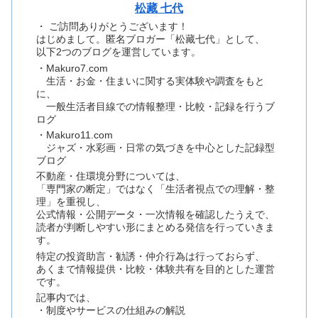
松藏 七代
・ ご訪問ありがとうございます！
はじめまして。匿名ブロガー「松藏七代」として、
以下2つのブログを運営しています。
・Makuro7.com
生活・お金・住まいに関する実体験や調査をもと
に、
一般生活者目線での情報整理・比較・記録を行うブ
ログ
・Makuro11.com
ジャズ・水彩画・日常の気づきを中心とした記録型
ブログ
不動産・住環境分野については、
「専門家の断定」ではなく「生活者視点での理解・整
理」を重視し、
公式情報・公開データ・一次情報を確認したうえで、
読者が判断しやすい形にまとめる発信を行っていきま
す。
特定の投資助言・勧誘・仲介行為は行っておらず、
あくまで情報提供・比較・体験共有を目的とした運営
です。
記事内では、
・制度やサービスの仕組みの解説