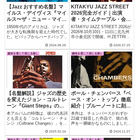
【Jazz おすすめ名盤】マ
KITAKYU JAZZ STREET
イルス・デイヴィス『マイ
2026完全ガイド｜出演
ルス〜ザ・ニュー・マイル
者・タイムテーブル・会
ス・デイヴィス・クインテ
場・北九州ホテル情報
1950年代のアメリカは、ジャズ
KITAKYU JAZZ STREET 2026が
ット』：黄金のクインテッ
が大きな転換期を迎えた時代でし
2026年10月10日・11日に北九州
た。ビバップからハードバップへ
市小倉北区で開催。H ZETTRIO
トが奏でるハードバップの
と進化し、モダンジャズの礎が築
などの出演者、タイムテーブル、
名盤
2024.08.29
2026.07.25
かれたこの時代、多くの革新的な
紫川親水広場など3会場、入場
アーティストたちが登場しまし
料、公式Tシャツ、小倉駅周辺の
趣味を通して感じる癒し
趣味を通して感じる癒し
た。マイルス・デイヴィスもその
ホテル・レストラン情報を紹介し
一人であり、彼の音楽的冒険と探
ます。
求は、ジャズの未来を大きく切り
開きました。
ポール・チェンバース『ベ
【名盤解説】ジャズの歴史
ース・オン・トップ』徹底
を変えたジョン・コルトレ
紹介｜ブルーノートに刻ま
ーン『Giant Steps』の魅
れたジャズ・ベースの真髄
力と全曲レビュー
本作は、チェンバースがわずか
本アルバムの特徴は、彼の代名詞
22歳で録音した作品で、彼の名
とも言える「コルトレーン・チェ
声を一層確かなものにしました。
ンジ（Coltrane Changes）」を全
ジャズ界のベースの地位を大きく
面的に採用したこと。これは 和
2025.02.24
2024.11.07
向上させた彼のプレイスタイル
声進行の新たな概念 を確立した
は、今でもジャズ・ベーシストた
画期的な技法であり、のちに数多
趣味を通して感じる癒し
趣味を通して感じる癒し