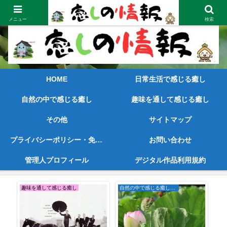
笑顔が見えてくるような内容と早めの情報をご提供
メニュー
検索
HOME
日常生活で感じる癒し
自然の中で感じる癒し
趣味を通して感じる癒し
その他
サイトマップ
プライバシーポリシー・免責事項
お問い合わせ
管理人プロフィール
デジタル作品利用規約
趣味を通して感じる癒し
自然の中で感じる癒し｜四季の花（舞鶴公園・大濠公園）
趣