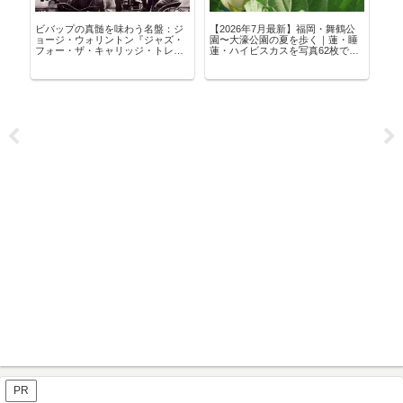
ビバップの真髄を味わう名盤：ジ
【2026年7月最新】福岡・舞鶴公
世
イブ
ョージ・ウォリントン『ジャズ・
園〜大濠公園の夏を歩く｜蓮・睡
シ
ア
フォー・ザ・キャリッジ・トレー
蓮・ハイビスカスを写真62枚で昨
ド』の魅力とは？
年比較
PR