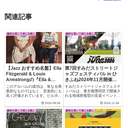
関連記事
趣味を通して感じる癒し
趣味を通して感じる癒し
【Jazz おすすめ名盤】Ella
第7回すみだストリートジ
Fitzgerald & Louis
ャズフェスティバル in ひ
Armstrongの『Ella &
きふね2024年11月開催｜
Louis』を徹底解説｜1956
出演者情報・ボランティア
このアルバムの成功は、単なる商
すみだストリートジャズフェステ
年の奇跡のデュエット
募集
業的なものではなく、音楽的にも
ィバルは、東京都墨田区で開催さ
高く評価されています。ビルボー
れる地域密着型の音楽イベントで
ド・ジャズチャートで1位を獲得
あり、ジャズを中心に多彩なジャ
2024.09.09
2024.11.09
したことはもちろん、その後のジ
ンルの音楽を楽しめます。2024
ャズデュエットアルバムのスタン
年11月9日と10日に行われる「第
趣味を通して感じる癒し
趣味を通して感じる癒し
ダードともなりました。
7回すみだストリートジャズフェ
スティバル in ひきふね」は、曳
舟周辺で行われる無料のジャズフ
ェスティバルです。