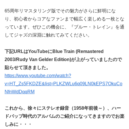
65周年リマスタリング版でその魅力がさらに鮮明にな
り、初心者からコアなファンまで幅広く楽しめる一枚とな
っています。ぜひこの機会に、『ブルー・トレイン』を通
してジャズの深淵に触れてみてください。
下記URLはYouTubeにBlue Train (Remastered
2003/Rudy Van Gelder Edition)が上がっていましたので
貼らせて頂きました。
https://www.youtube.com/watch?
v=HT_Zs5FKDZE&list=PLKZWLu6q09LN0kEPS7OkuCo
NfnWdDqqRM
これから、徐々にステレオ録音（1958年前後～）、ハー
ドバップ時代のアルバムのご紹介になってきますのでお楽
しみに・・・