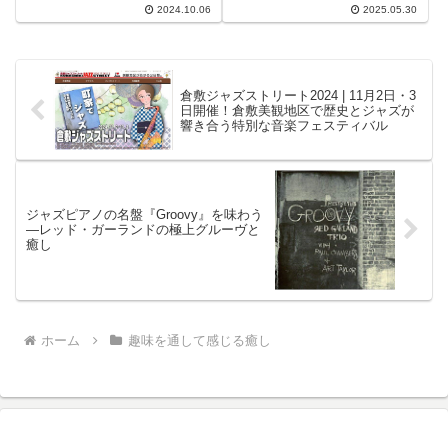
ィングする傑作ジャズアルバムの
2024.10.06
2025.05.30
り開く作品として評価されていま
魅力に迫ります。
す。1956年にブルーノート・レ
ーベルからリリースされたこのア
ルバムは、彼がいかに早熟であ
り、同時代のアーティストたちと
倉敷ジャズストリート2024 | 11月2日・3
共にどれだけの影響を与えたかを
日開催！倉敷美観地区で歴史とジャズが
物語っています。
響き合う特別な音楽フェスティバル
ジャズピアノの名盤『Groovy』を味わう
—レッド・ガーランドの極上グルーヴと
癒し
ホーム
趣味を通して感じる癒し