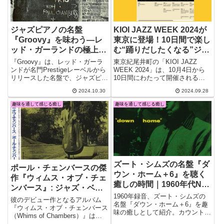
ジャズピアノの名盤
KIOI JAZZ WEEK 2024が
『Groovy』を味わう—レ
東京に登場！10日間で楽し
ッド・ガーランドの極上グ
む“踊りだしたくなる”ジャ
ルーヴと癒し
ズフェス
『Groovy』は、レッド・ガーラ
東京紀尾井町の「KIOI JAZZ
ンドが名門Prestigeレーベルから
WEEK 2024」は、10月4日から
リリースした名盤で、ジャズピア
10日間にわたって開催される注
ノトリオの真髄が詰まった一枚で
目の音楽イベントです。今年のテ
2024.10.30
2024.09.28
す。このアルバムは、1956年と
ーマは「In the Mood ～踊りだし
1957年にニュージャージー州の
たくなる音楽祭～」。
趣味を通して感じる癒し
趣味を通して感じる癒し
名スタジオ、ルディ・ヴァン・ゲ
ルダー・スタジオで録音されまし
た。
ズート・シムズの名盤『ダ
ポール・チェンバースの傑
ウン・ホーム＋6』を聴く
作『ウィムス・オブ・チェ
癒しの時間｜1960年代NY
ンバース』: ジャズ・ベー
録音のスウィンギーな傑作
1960年録音、ズート・シムズの
ス革命の名盤とその魅力を
彼のデビュー作となるアルバム
を趣味として楽しむ
名盤『ダウン・ホーム＋6』を趣
解説
『ウィムス・オブ・チェンバース
味の癒しとして紹介。カウント・
（Whims of Chambers）』は、
ベイシー楽団の名曲を軽快にスウ
ジャズ・ベースの新たな地平を切