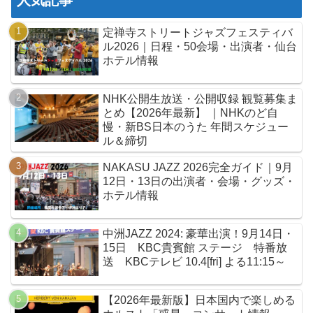
人気記事
定禅寺ストリートジャズフェスティバ
ル2026｜日程・50会場・出演者・仙台
ホテル情報
NHK公開生放送・公開収録 観覧募集ま
とめ【2026年最新】 ｜NHKのど自
慢・新BS日本のうた 年間スケジュー
ル＆締切
NAKASU JAZZ 2026完全ガイド｜9月
12日・13日の出演者・会場・グッズ・
ホテル情報
中洲JAZZ 2024: 豪華出演！9月14日・
15日 KBC貴賓館 ステージ 特番放
送 KBCテレビ 10.4[fri] よる11:15～
【2026年最新版】日本国内で楽しめる