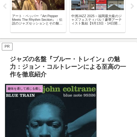
アート・ペッパー『Art Pepper
中洲JAZZ 2025 – 福岡最大級のジ
【2
知子
Meets The Rhythm Section』：伝
ャズフェスティバル！豪華アーテ
園
外
説のジャズセッションとその魅力
ィスト集結【9月13日・14日開
蓮・
を徹底解説
催】
比
PR
ジャズの名盤『ブルー・トレイン』の魅
力：ジョン・コルトレーンによる至高の一
作を徹底紹介
趣味を通して感じる癒し