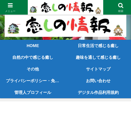
笑顔が見えてくるような内容と早めの情報をご提供
メニュー
検索
HOME
日常生活で感じる癒し
自然の中で感じる癒し
趣味を通して感じる癒し
その他
サイトマップ
プライバシーポリシー・免責事項
お問い合わせ
管理人プロフィール
デジタル作品利用規約