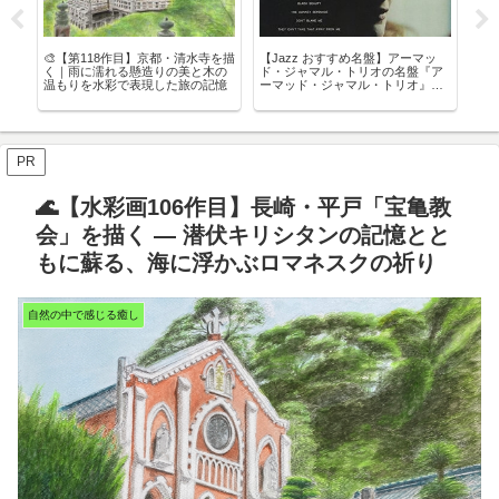
ド｜
🎨【第118作目】京都・清水寺を描
【Jazz おすすめ名盤】アーマッ
東
・
く｜雨に濡れる懸造りの美と木の
ド・ジャマル・トリオの名盤『ア
で
温もりを水彩で表現した旅の記憶
ーマッド・ジャマル・トリオ』：
【写
ピアノジャズの真髄を感じる一枚
PR
🌊【水彩画106作目】長崎・平戸「宝亀教
会」を描く — 潜伏キリシタンの記憶とと
もに蘇る、海に浮かぶロマネスクの祈り
自然の中で感じる癒し