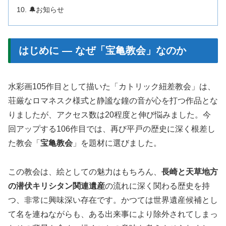
🔔お知らせ
はじめに — なぜ「宝亀教会」なのか
水彩画105作目として描いた「カトリック紐差教会」は、
荘厳なロマネスク様式と静謐な鐘の音が心を打つ作品とな
りましたが、アクセス数は20程度と伸び悩みました。今
回アップする106作目では、再び平戸の歴史に深く根差し
た教会「
宝亀教会
」を題材に選びました。
この教会は、絵としての魅力はもちろん、
長崎と天草地方
の潜伏キリシタン関連遺産
の流れに深く関わる歴史を持
つ、非常に興味深い存在です。かつては世界遺産候補とし
て名を連ねながらも、ある出来事により除外されてしまっ