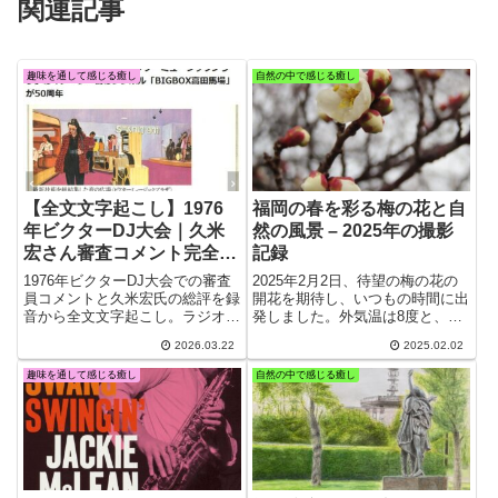
関連記事
趣味を通して感じる癒し
自然の中で感じる癒し
【全文文字起こし】1976
福岡の春を彩る梅の花と自
年ビクターDJ大会｜久米
然の風景 – 2025年の撮影
宏さん審査コメント完全版
記録
と昭和ラジオ文化の記録
1976年ビクターDJ大会での審査
2025年2月2日、待望の梅の花の
員コメントと久米宏氏の総評を録
開花を期待し、いつもの時間に出
音から全文文字起こし。ラジオ表
発しました。外気温は8度と、少
現の本質「臨場感」と「伝える
し肌寒い朝でしたが、曇り空の
2026.03.22
2025.02.02
力」を具体的に知ることができる
下、霧雨が降る中での撮影となり
貴重な記録。
ました。カメラを守りながら、先
趣味を通して感じる癒し
自然の中で感じる癒し
週と同じコースで多聞櫓を経由
し、福岡城二の丸梅園へと向かい
ました。