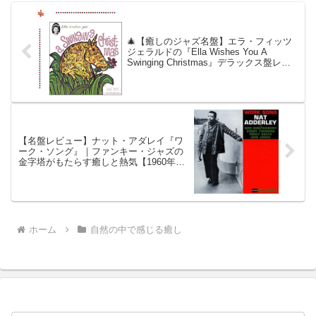
写真とともにお届けします。
Paris）」は、その不朽の名演と
して今も語り継がれています。
🎄【癒しのジャズ名盤】エラ・フィッツ
ジェラルドの『Ella Wishes You A
Swinging Christmas』デラックス盤レビ
ュー｜心まで温まるホリデー・ジャズの
傑作
【名盤レビュー】ナット・アダレイ『ワ
ーク・ソング』｜ファンキー・ジャズの
金字塔がもたらす癒しと熱気【1960年録
音】
ホーム
自然の中で感じる癒し