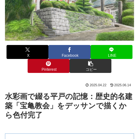
X
Facebook
LINE
Pinterest
コピー
2025.04.22
2025.06.14
水彩画で綴る平戸の記憶：歴史的名建
築「宝亀教会」をデッサンで描くか
ら
色付完了