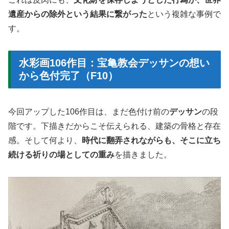
遺産からの除外という結果に繋がった
という複雑な事例で
す。
水彩画106作目：宝亀教会デッサンの想い
から色付完了（F10）
今回アップした106作目は、まだ色付け前の
デッサン
の段
階です。下描きだからこそ伝えられる、建築の骨格と存在
感。そして何より、
時代に翻弄されながらも、そこに立ち
続ける祈りの場としての重み
を描きました。