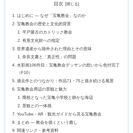
目次
はじめに — なぜ「宝亀教会」なのか
宝亀教会の歴史と文化的背景
平戸最古のカトリック教会
有形文化財への指定
世界遺産から除外された理由とその意味
奈良文書と「真正性」の問題
水彩画106作目：宝亀教会デッサンの想いから色付完了
（F10）
過去作とのつながり：作品71・75と描き続ける風景
宝亀教会周辺の景観と魅力
廃校となった宝亀小学校と静かな海辺
景観との一体感
YouTube・AR・観光ガイドから見る宝亀教会
まとめ — 教会を描くという癒し
関連リンク・参考資料