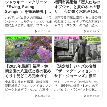
ジャッキー・マクリーン
福岡市美術館「恋人たちの
『Swing, Swang,
オブジェ」と夏の木々の彩
Swingin’』を徹底解説｜名
り — 心に響く水彩画104作
盤の魅力・収録曲・時代背
目
このアルバム最大の特徴は、「ワ
福岡市美術館に隣接する大濠公園
景
ンホーン・カルテット」という編
の西庭には、イタリアの彫刻家ジ
成にあります。通常、フロント楽
ャコモ・マンズーの作品「恋人た
器が2～3管入ることが多い中、
ちのオブジェ」が、美しく佇んで
2025.02.21
2025.04.04
本作ではマクリーンのアルト・サ
います。この作品は訪れる人々の
ックスが唯一の管楽器としてフィ
心を和ませ、深い感動を与える優
自然の中で感じる癒し
趣味を通して感じる癒し
ーチャーされており、彼の個性が
雅な佇まいが魅力です。今回の水
存分に発揮されています。
彩画104作目では、夏の青々とし
た木々・・・
【2025年最新】福岡・舞
【決定版】ジャズの名盤
鶴公園の八重桜と春の花め
『ザ・マグニフィセント・
ぐり｜見どころ完全ガイド
サド・ジョーンズ』徹底紹
【つつじ・チューリップ・
介｜サド・ジョーンズの魅
春本番を迎えた福岡。舞鶴公園・
サド・ジョーンズの代表作であ
潮見櫓】
力と歴史的背景
福岡城周辺では、ソメイヨシノの
り、1956年に録音されたこのア
ピークを過ぎてもなお、八重桜や
ルバムは、トランペットの魅力を
つつじ、チューリップなど、春を
余すところなく引き出した名盤で
2025.04.13
2024.09.20
彩る花々が次々と咲き誇り、訪れ
す。本作は、モダンジャズの巨匠
る人々を楽しませています。八重
たちとのコラボレーションが特徴
桜を中心とした春の花々の様子を
で、特に「パリの四月（April in