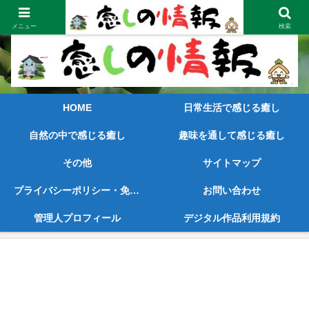
笑顔が見えてくるような内容と早めの情報をご提供
メニュー
検索
HOME
日常生活で感じる癒し
自然の中で感じる癒し
趣味を通して感じる癒し
その他
サイトマップ
プライバシーポリシー・免責事項
お問い合わせ
管理人プロフィール
デジタル作品利用規約