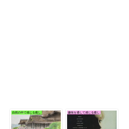
自然の中で感じる癒し
趣味を通して感じる癒し
日