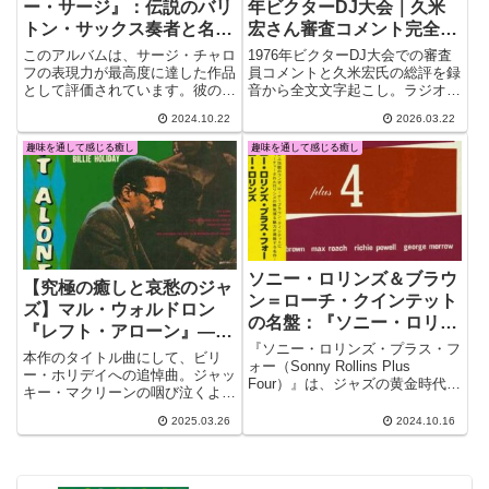
ー・サージ』：伝説のバリ
年ビクターDJ大会｜久米
トン・サックス奏者と名手
宏さん審査コメント完全版
たちによる1956年ジャズ
と昭和ラジオ文化の記録
このアルバムは、サージ・チャロ
1976年ビクターDJ大会での審査
名盤
フの表現力が最高度に達した作品
員コメントと久米宏氏の総評を録
として評価されています。彼の演
音から全文文字起こし。ラジオ表
奏は、時に大胆で力強く、時に繊
現の本質「臨場感」と「伝える
2024.10.22
2026.03.22
細で抒情的。特に、チャロフ特有
力」を具体的に知ることができる
のビブラートが美しく、低音から
貴重な記録。
趣味を通して感じる癒し
趣味を通して感じる癒し
高音にかけて滑らかに吹き上げる
技術は圧巻です。
ソニー・ロリンズ＆ブラウ
【究極の癒しと哀愁のジャ
ン＝ローチ・クインテット
ズ】マル・ウォルドロン
の名盤：『ソニー・ロリン
『レフト・アローン』——
ズ・プラス・フォー』の魅
『ソニー・ロリンズ・プラス・フ
時代を超えて愛される名盤
本作のタイトル曲にして、ビリ
力を徹底解説
ォー（Sonny Rollins Plus
ー・ホリデイへの追悼曲。ジャッ
Four）』は、ジャズの黄金時代を
キー・マクリーンの咽び泣くよう
象徴する名作の一つです。1956
なアルト・サックスが、ウォルド
年に録音されたこのアルバムは、
2025.03.26
2024.10.16
ロンの静謐なピアノと絡み合い、
ソニー・ロリンズがリーダーとし
深い哀愁を生み出している。最高
て名を連ねていますが、実質的に
のアルバム
は当時ジャズ界で絶大な評価を得
ていたクリフォード・ブラウン＝