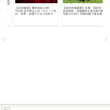
【2026最新】桑田佳祐 LIVE
【2025年春最新】京都・清水寺・
ァ
ソ
TOUR 全日程まとめ｜チケット先
伏見稲荷・京都御所を巡る雨の旅
・
レ
行・倍率・会場アクセス完全ガイ
写真その3/3｜写真64枚で巡る感動
ズ
じる
ド
ルート＆交通・御朱印ガイド
プ