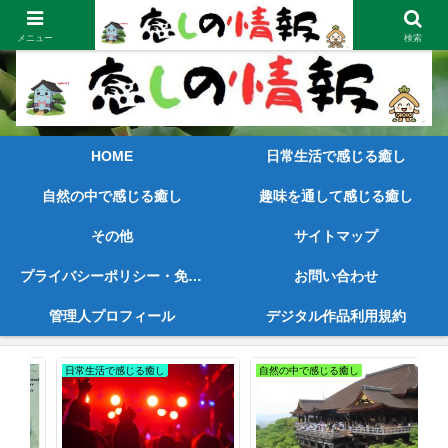
笑顔が見えてくるような内容と早めの情報をご提供
メニュー
検索
HOME
日常生活で感じる癒し
自然の中で感じる癒し
趣味を通して感じる癒し
その他
サイトマップ
プライバシーポリシー・免責事項
お問い合わせ
管理人プロフィール
デジタル作品利用規約
日常生活で感じる癒し
自然の中で感じる癒し
趣