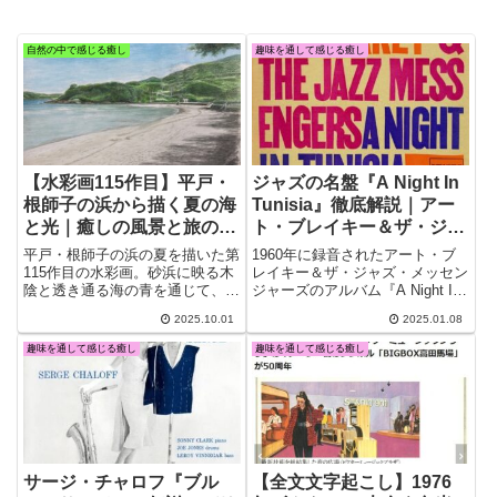
自然の中で感じる癒し
趣味を通して感じる癒し
【水彩画115作目】平戸・
ジャズの名盤『A Night In
根師子の浜から描く夏の海
Tunisia』徹底解説｜アー
と光｜癒しの風景と旅の記
ト・ブレイキー＆ザ・ジャ
憶をキャンバスに
ズ・メッセンジャーズ黄金
平戸・根師子の浜の夏を描いた第
1960年に録音されたアート・ブ
時代の名演
115作目の水彩画。砂浜に映る木
レイキー＆ザ・ジャズ・メッセン
陰と透き通る海の青を通じて、旅
ジャーズのアルバム『A Night In
先の癒しと自然の美しさを表現し
Tunisia』は、ジャズの黄金時代
2025.10.01
2025.01.08
ました。過去作と合わせてご紹介
を象徴する傑作です。タイトル曲
します。
「チュニジアの夜」は、ディジ
趣味を通して感じる癒し
趣味を通して感じる癒し
ー・ガレスピーによる原曲をさら
に進化させた激しい演奏が特徴
で、ファンキー・ジャズの頂点と
もいえる作品です。
サージ・チャロフ『ブル
【全文文字起こし】1976