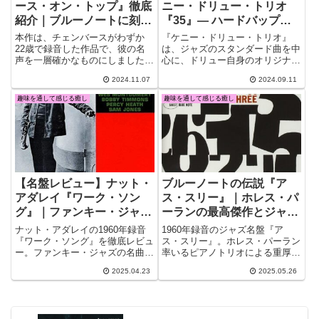
ース・オン・トップ』徹底
ニー・ドリュー・トリオ
紹介｜ブルーノートに刻ま
『35』— ハードバップ黄
れたジャズ・ベースの真髄
金期を彩るピアノトリオの
本作は、チェンバースがわずか
『ケニー・ドリュー・トリオ』
傑作
22歳で録音した作品で、彼の名
は、ジャズのスタンダード曲を中
声を一層確かなものにしました。
心に、ドリュー自身のオリジナル
ジャズ界のベースの地位を大きく
曲がバランスよく配置された構成
2024.11.07
2024.09.11
向上させた彼のプレイスタイル
が魅力です。各楽曲が、スウィン
は、今でもジャズ・ベーシストた
グ感に溢れ、個々のメンバーの高
趣味を通して感じる癒し
趣味を通して感じる癒し
ちに影響を与え続けています。
度なテクニックが光ります。特に
注目すべきは、デューク・エリン
トンやセロニアス・モンクといっ
た巨匠たち スイングジャーナル
誌選定ゴールドディスク
【名盤レビュー】ナット・
ブルーノートの伝説『ア
アダレイ『ワーク・ソン
ス・スリー』｜ホレス・パ
グ』｜ファンキー・ジャズ
ーランの最高傑作とジャズ
の金字塔がもたらす癒しと
黄金期の魅力を徹底解説！
ナット・アダレイの1960年録音
1960年録音のジャズ名盤『ア
熱気【1960年録音】
【癒しのジャズ名盤】
『ワーク・ソング』を徹底レビュ
ス・スリー』。ホレス・パーラン
ー。ファンキー・ジャズの名曲を
率いるピアノトリオによる重厚な
セルフ・カヴァーし、ウェス・モ
演奏と癒しの魅力を、時代背景や
2025.04.23
2025.05.26
ンゴメリーらの演奏とともに癒し
楽曲解説と共に徹底紹介。ブルー
とグルーヴを届ける名盤
ノートを代表する1枚を趣味とし
て楽しむ極上のひとときをお届け
します。