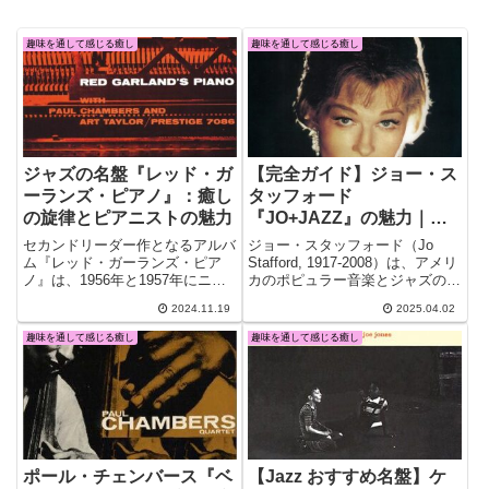
趣味を通して感じる癒し
趣味を通して感じる癒し
ジャズの名盤『レッド・ガ
【完全ガイド】ジョー・ス
ーランズ・ピアノ』：癒し
タッフォード
の旋律とピアニストの魅力
『JO+JAZZ』の魅力｜エ
リントニアンと奏でる極上
セカンドリーダー作となるアルバ
ジョー・スタッフォード（Jo
のジャズ・ボーカル
ム『レッド・ガーランズ・ピア
Stafford, 1917-2008）は、アメリ
ノ』は、1956年と1957年にニュ
カのポピュラー音楽とジャズの世
ージャージーで録音されました。
界で長年にわたり活躍した名歌手
2024.11.19
2025.04.02
本作には、彼の卓越した技術と音
です。彼女はもともと トミー・
楽的な深みが存分に詰め込まれて
ドーシー楽団 の専属シンガーと
趣味を通して感じる癒し
趣味を通して感じる癒し
います。
して名を馳せ、その後ポップスと
ジャズの両分野で成功を収めまし
た。
ポール・チェンバース『ベ
【Jazz おすすめ名盤】ケ