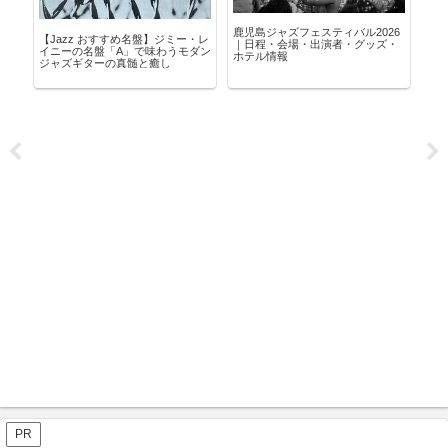
レ
鹿児島ジャズフェスティバル2026
【2
【Jazz おすすめ名盤】ジミー・レ
キ
｜日程・会場・出演者・グッズ・
ガ
イニーの名盤「A」で味わうモダン
癒
ホテル情報
笠
ジャズギターの真髄と癒し
PR