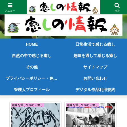
笑顔が見えてくるような内容と早めの情報をご提供
メニュー
検索
HOME
日常生活で感じる癒し
自然の中で感じる癒し
趣味を通して感じる癒し
その他
サイトマップ
プライバシーポリシー・免責事項
お問い合わせ
管理人プロフィール
デジタル作品利用規約
趣味を通して感じる癒し
趣味を通して感じる癒し
日