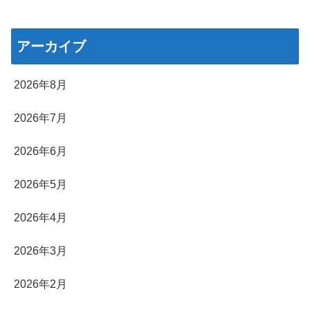
アーカイブ
2026年8月
2026年7月
2026年6月
2026年5月
2026年4月
2026年3月
2026年2月