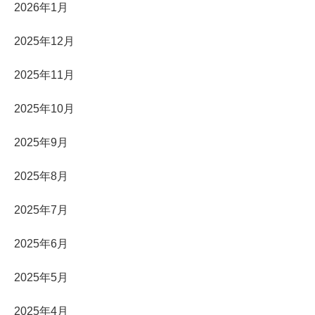
2026年1月
2025年12月
2025年11月
2025年10月
2025年9月
2025年8月
2025年7月
2025年6月
2025年5月
2025年4月