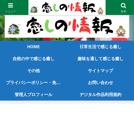
笑顔が見えてくるような内容と早めの情報をご提供
メニュー
検索
HOME
日常生活で感じる癒し
自然の中で感じる癒し
趣味を通して感じる癒し
その他
サイトマップ
プライバシーポリシー・免責事項
お問い合わせ
管理人プロフィール
デジタル作品利用規約