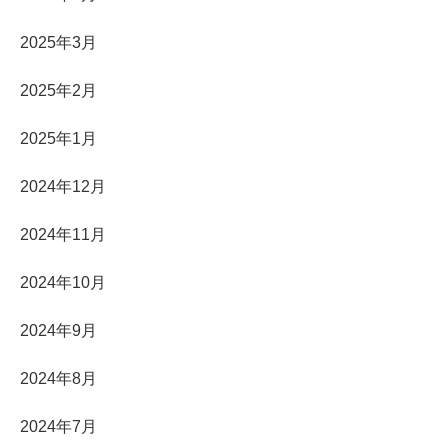
2025年3月
2025年2月
2025年1月
2024年12月
2024年11月
2024年10月
2024年9月
2024年8月
2024年7月