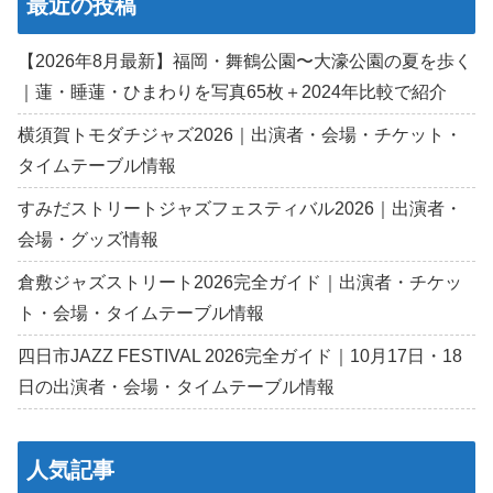
最近の投稿
【2026年8月最新】福岡・舞鶴公園〜大濠公園の夏を歩く
｜蓮・睡蓮・ひまわりを写真65枚＋2024年比較で紹介
横須賀トモダチジャズ2026｜出演者・会場・チケット・
タイムテーブル情報
すみだストリートジャズフェスティバル2026｜出演者・
会場・グッズ情報
倉敷ジャズストリート2026完全ガイド｜出演者・チケッ
ト・会場・タイムテーブル情報
四日市JAZZ FESTIVAL 2026完全ガイド｜10月17日・18
日の出演者・会場・タイムテーブル情報
人気記事