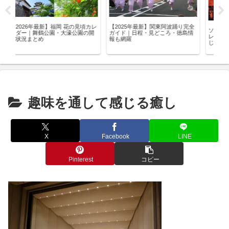
完全
【JR東海の名作CM特集】シンデ
【2
ソニー・ロリンズ『ロリンズ・プ
情
レラ・エクスプレスからクリスマ
園
レイズ・フォー・バード＋』で感
スソングまで！12/14～12/25期間
蓮・
じるジャズの癒しと情熱 – ビバッ
限定動画公開中｜Makuro11.com
年
プの巨匠たちによる名演
趣味を通して感じる癒し
X
Facebook
LINE
Pinterest
コピー