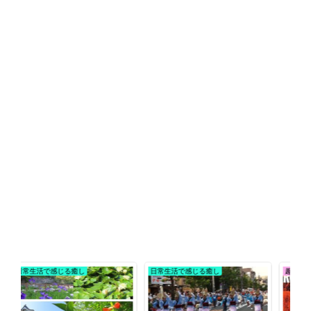
趣味を通して感じる癒し
日常生活で感じる癒し
日