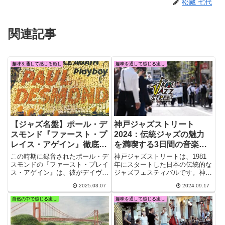
松藏 七代
関連記事
趣味を通して感じる癒し
趣味を通して感じる癒し
【ジャズ名盤】ポール・デ
神戸ジャズストリート
スモンド『ファースト・プ
2024：伝統ジャズの魅力
レイス・アゲイン』徹底解
を満喫する3日間の音楽フ
説｜ジム・ホールとの珠玉
ェスティバル
この時期に録音されたポール・デ
神戸ジャズストリートは、1981
の共演＆美しいアルト・サ
スモンドの『ファースト・プレイ
年にスタートした日本の伝統的な
ス・アゲイン』は、彼がデイヴ・
ジャズフェスティバルです。神戸
ックスの世界
ブルーベック・カルテットの一員
の街を背景に、ジャズの魅力を最
2025.03.07
2024.09.17
として大成功を収めた直後に制作
大限に引き出すアンサンブル演奏
された作品であり、彼のリーダー
が中心で、世界中からジャズ愛好
自然の中で感じる癒し
趣味を通して感じる癒し
作としての魅力が凝縮された一枚
家が訪れます。
となっています。