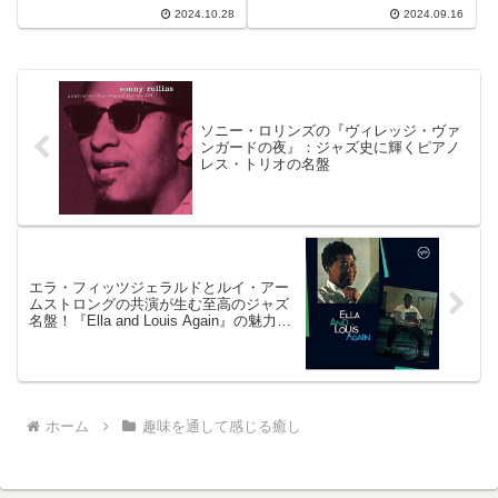
催されるジャズフェスティバルで
は、多くのジャズ愛好家を魅了し
2024.10.28
2024.09.16
す。このイベントは、江戸時代か
てきました。今年も国内外から多
らの歴史を感じられる町並みを舞
くのアーティストが参加し、多彩
台に、国内外のジャズアーティス
なステージを繰り広げます
トが集結し、訪れる観客に特別な
音楽体験を提供します。
ソニー・ロリンズの『ヴィレッジ・ヴァ
ンガードの夜』：ジャズ史に輝くピアノ
レス・トリオの名盤
エラ・フィッツジェラルドとルイ・アー
ムストロングの共演が生む至高のジャズ
名盤！『Ella and Louis Again』の魅力と
癒し
ホーム
趣味を通して感じる癒し