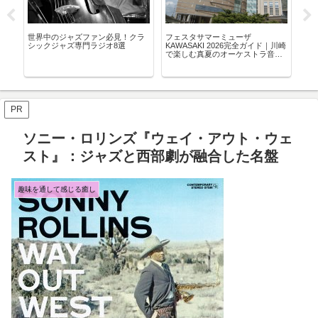
世界中のジャズファン必見！クラ
フェスタサマーミューザ
【2
揚を
シックジャズ専門ラジオ8選
KAWASAKI 2026完全ガイド｜川崎
ジ
傑
で楽しむ真夏のオーケストラ音楽
｜
祭
覧
PR
ソニー・ロリンズ『ウェイ・アウト・ウェ
スト』：ジャズと西部劇が融合した名盤
趣味を通して感じる癒し