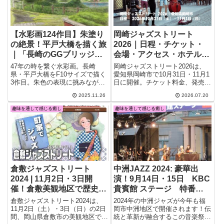
【水彩画124作目】朱塗り
岡崎ジャズストリート
の絶景！平戸大橋を描く旅
2026｜日程・チケット・
｜「長崎のGGブリッジ」
会場・アクセス・ホテル情
の歴史と1977年開通前の
報
47年の時を繋ぐ水彩画。長崎
岡崎ジャズストリート2026は、
貴重なフェリー写真を巡る
県・平戸大橋をF10サイズで描く
愛知県岡崎市で10月31日・11月1
3作目。朱色の表現に挑みなが
日に開催。チケット料金、発売
ら、開通前の高額な通行料金
日、会場、アクセス、出演者情
2025.11.26
2026.07.20
（￥700）の歴史や、橋の代わり
報、岡崎・名古屋周辺のホテルの
を果たした1977年当時のフェリ
探し方、岡崎観光まで詳しく紹介
趣味を通して感じる癒し
趣味を通して感じる癒し
ー、平戸城を望む貴重な写真を深
します。
掘り。歴史と絶景が交差する平戸
の魅力を解説します。
倉敷ジャズストリート
中洲JAZZ 2024: 豪華出
2024 | 11月2日・3日開
演！9月14日・15日 KBC
催！倉敷美観地区で歴史と
貴賓館 ステージ 特番放
ジャズが響き合う特別な音
送 KBCテレビ 10.4[fri]
倉敷ジャズストリート2024は、
2024年の中洲ジャズが今年も福
楽フェスティバル
よる11:15～
11月2日（土）・3日（日）の2日
岡市中洲地区で開催されます！伝
間、岡山県倉敷市の美観地区で開
統と革新が融合するこの音楽祭