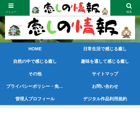
笑顔が見えてくるような内容と早めの情報をご提供
メニュー
検索
HOME
日常生活で感じる癒し
自然の中で感じる癒し
趣味を通して感じる癒し
その他
サイトマップ
プライバシーポリシー・免責事項
お問い合わせ
管理人プロフィール
デジタル作品利用規約